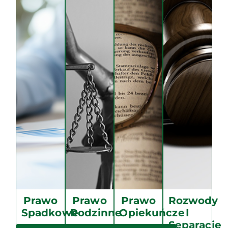
Prawo
Prawo
Prawo
Rozwody
Spadkowe
Rodzinne
Opiekuńcze​
I
Separacje